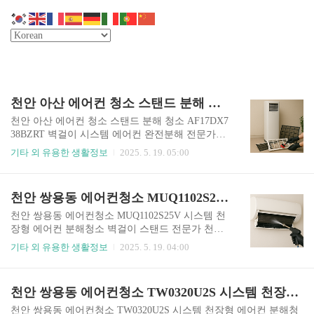
천안 아산 에어컨 청소 스탠드 분해 청소 AF17DX738BZRT 벽걸이 시스템 에어컨 완전분해
천안 아산 에어컨 청소 스탠드 분해 청소 AF17DX7
38BZRT 벽걸이 시스템 에어컨 완전분해 전문가에
게 맡겨야 되는 이유 아래 링크와 블로그 내용을 보
기타 외 유용한 생활정보
2025. 5. 19. 05:00
시고, 선착순으로 할인 마감의 혜택을 받으시길 바
랍니다. 에어컨 청소 할인 만원 할인쿠폰 받기 천안
아산 에어컨 청소 스탠드 분해 청소 AF17DX738BZ
천안 쌍용동 에어컨청소 MUQ1102S25V 시스템 천장형 에어컨 분해청소 벽걸이 스탠드 전문가
RT 벽걸이 시스템 에어컨 완전분해 천안과 아산 지
역은 가정집뿐 아니라 학원, 병원, 사무실 등 다양
천안 쌍용동 에어컨청소 MUQ1102S25V 시스템 천
한 공간에서 에어컨 사용이 활발한 지역입니다. 이
장형 에어컨 분해청소 벽걸이 스탠드 전문가 천안
번에는 삼성 스탠드형 에어컨 AF17DX738BZRT를
쌍용동의 한 교습소에서 의뢰받은 이번 에어컨청
기타 외 유용한 생활정보
2025. 5. 19. 04:00
포함해 벽걸이형 2대, 천장형 시스템 에어컨 1대를
소 작업은 LG 시스템 천장형 에어컨인 MUQ1102S
완전분해 고압세척한 사례를 소개드리겠습니다.
25V를 포함하여 벽걸이형, 스탠드형 에어컨까지
의뢰 고객님께서는 최근 에어컨을 켜면 풍량이 약
모두 분해청소를 진행한 사례입니다. 여름철 본격
천안 쌍용동 에어컨청소 TW0320U2S 시스템 천장형 에어컨 분해청소 스탠드 벽걸이 전문가
하고, 바람에서 퀴퀴한 냄새가 느껴진다며 연락을
냉방을 시작하기 전, 쾌적한 실내 공기를 위해 고객
주..
님께서 미리 점검을 요청하셨고, 실내에서 발생하
천안 쌍용동 에어컨청소 TW0320U2S 시스템 천장형 에어컨 분해청