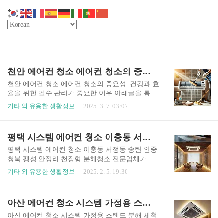
천안 에어컨 청소 에어컨 청소의 중요성: 건강과 효율을 위한 필수 관리
천안 에어컨 청소 에어컨 청소의 중요성: 건강과 효
율을 위한 필수 관리가 중요한 이유 아래글을 통해
살펴보시길 바랍니다. 에어컨 청소 할인 만원 할인
기타 외 유용한 생활정보
2025. 3. 7. 03:07
쿠폰 받기 📋 목차에어컨 청소의 필요성건강에
미치는 영향에너지 효율과 비용 절감제품 수명 연
장환경 보호맺음말에어컨 청소의 필요성에어컨은
평택 시스템 에어컨 청소 이충동 서정동 송탄 안중 청북 팽성 안정리 천장형 분해청소 전문업체
무더운 여름철 우리의 삶을 쾌적하게 만들어주는
필수 가전제품입니다. 하지만 정기적인 청소 없이
평택 시스템 에어컨 청소 이충동 서정동 송탄 안중
사용하게 되면 냉방 효율이 떨어지고 전기세가 올
청북 팽성 안정리 천장형 분해청소 전문업체가 좋
라가며, 건강에도 좋지 않은 영향을 미칠 수 있습니
은 이유는 무엇일까요 ? 바로 퀄티와 높은 후기에
기타 외 유용한 생활정보
2025. 2. 5. 19:30
다. 이러한 이유로 에어컨 청소는 선택이 아닌 필수
있습니다. 에어컨 청소 할인 만원 할인쿠폰 받
적인 관리 요소로 자리매김하고 있습니다.💡 알아
기 에어컨 청소 할인 만원 할인쿠폰 받기 업
두세요에어컨 내부의 곰팡이와 미세먼지는 호흡기
체를 고를 때 어떤 업체를 골라야 될까요? 가장 중
아산 에어컨 청소 시스템 가정용 스탠드 분해 세척 배방 탕정 음봉 둔포 할인업체
질환을 유발할 수 있으므로, 정기적인 청소를 통해
요한 점은 싼 가격이 아닙니다. 옛말에도 싼게 비지
깨끗한 실내 공기를 유지하는 것이..
떡이라는 말이 있습니다. 이 업계에도 존재합니
아산 에어컨 청소 시스템 가정용 스탠드 분해 세척