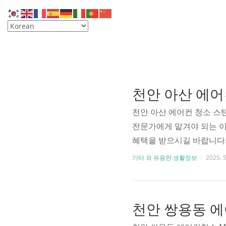
천안 아산 에어컨 청소 스탠
전문가에게 맡겨야 되는 이
혜택을 받으시길 바랍니다.
탠드 분해 청소 AF17DX
기타 외 유용한 생활정보
2025. 5
집뿐 아니라 학원, 병원,
에는 삼성 스탠드형 에어컨 
1대를 완전분해 고압세척
면 풍량이 약하고, 바람에