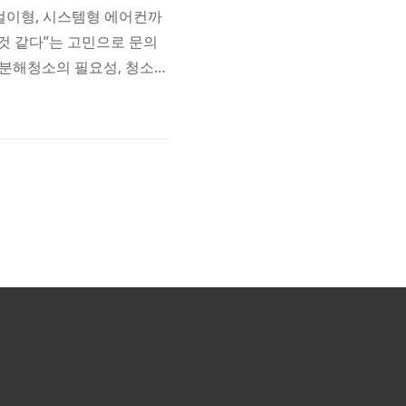
벽걸이형, 시스템형 에어컨까
것 같다”는 고민으로 문의
 분해청소의 필요성, 청소
받기 천안 두정동 에어컨청소
 겉으로 보기엔 깨끗한 에어
성 스탠드형 AF18M7970