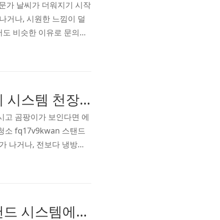
전문가 날씨가 더워지기 시작
나거나, 시원한 느낌이 덜
서도 비슷한 이유로 문의를
지 전 기종 분해청소를 의뢰
어컨 분해청소 전문가 에어컨
겉보기엔 멀쩡한 에어컨이..
천안 두정동 에어컨청소 fq17v9kwan 스탠드 벽걸이 시스템 천장형 분해청소
마시고 곰팡이가 보인다면 에
 fq17v9kwan 스탠드
가 나거나, 전보다 냉방이
 에어컨 청소에 문의를 주셨
장형 시스템 에어컨까지 함께
서 냄새가 감지되었고, 특히
천안 두정동 에어컨청소 AF18M7970BF 벽걸이 스탠드 시스템에어컨 분해청소