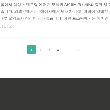
집에서 삼성 스탠드형 에어컨 모델인 AF18M7970BF와 함께 
습니다. 의뢰인께서는 “에어컨에서 냄새가 나고, 바람이 약해진 
과 내부 오염도가 심각한 상태였습니다. 이번 포스팅에서는 에어컨
화까지 자세히 소개해드릴게요. 에어컨 청소 할인 만원 할인쿠폰 
. 19. 01:00
이 스탠드 시스템에어컨 분해청소 왜 에어컨 분해청소가 필요할까요?
 드레인 라인에는 미세먼지, 곰팡이, 세균이 쉽게 쌓입니다. 특히 삼
1
2
3
4
···
99