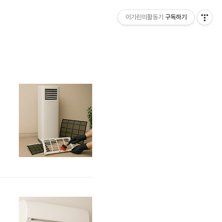
이기린의활동기
구독하기
전분해
번
컨
켜