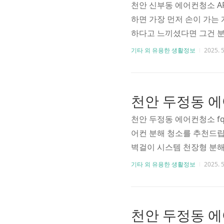
천안 신부동 에어컨청소 A
하면 가장 먼저 손이 가는
하다고 느끼셨다면 그건 분
주셨고, 삼성 스탠드형 에어
기타 외 유용한 생활정보
2025. 5
해주셨습니다.천안 신부동 
청소 할인 만원 할인쿠폰 받기
천안 두정동 에어컨청소 f
어컨 분해 청소를 추천드립니
벽걸이 시스템 천장형 분해
약해졌다고 느끼신 적 있으
기타 외 유용한 생활정보
2025. 5
습니다. 사용 중인 제품은 
사용 중이셨는데, 전부 분
스탠드..