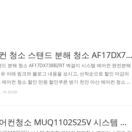
천안 아산 에어컨 청소 스탠드 분해 청소 AF17DX738BZRT 벽걸이 시스템 에어컨 완
드 분해 청소 AF17DX738BZRT 벽걸이 시스템 에어컨 완전분해
유 아래 링크와 블로그 내용을 보시고, 선착순으로 할인 마감의
 에어컨 청소 할인 만원 할인쿠폰 받기 천안 아산 에어컨 청소 스
738BZRT 벽걸이 시스템 에어컨 완전분해 천안과 아산 지역은 가정
. 19. 05:00
 사무실 등 다양한 공간에서 에어컨 사용이 활발한 지역입니다. 이
AF17DX738BZRT를 포함해 벽걸이형 2대, 천장형 시스템 에어
한 사례를 소개드리겠습니다. 의뢰 고객님께서는 최근 에어컨을 
천안 쌍용동 에어컨청소 MUQ1102S25V 시스템 천장형 에어컨 분해청소 벽걸이 스탠드 전문가
서 퀴퀴한 냄새가 느껴진다며 연락을 주..