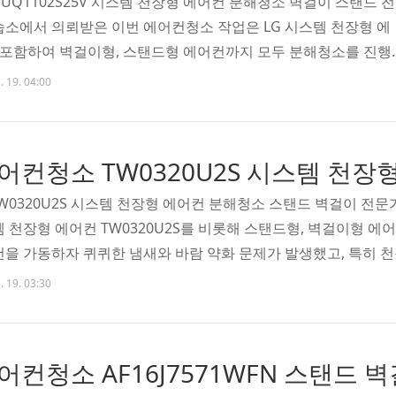
UQ1102S25V 시스템 천장형 에어컨 분해청소 벽걸이 스탠드 전
습소에서 의뢰받은 이번 에어컨청소 작업은 LG 시스템 천장형 에
V를 포함하여 벽걸이형, 스탠드형 에어컨까지 모두 분해청소를 진행
격 냉방을 시작하기 전, 쾌적한 실내 공기를 위해 고객님께서 미리
. 19. 04:00
서 발생하던 곰팡이 냄새와 풍량 약화 문제를 해결하고자 싹쓰
쌍용동 에어컨청소 MUQ1102S25V 시스템 천장형 에어컨 분해청
어컨 청소 할인 만원 할인쿠폰 받기 MUQ1102S25V는 냉난방 
으로, 특히 사무실이나 교육시설 등에서 많이 사용..
W0320U2S 시스템 천장형 에어컨 분해청소 스탠드 벽걸이 전문
템 천장형 에어컨 TW0320U2S를 비롯해 스탠드형, 벽걸이형 
컨을 가동하자 퀴퀴한 냄새와 바람 약화 문제가 발생했고, 특히
지 나타나 고객님께서 신속한 청소를 원하셨습니다. 천안 쌍용동 
. 19. 03:30
청소 스탠드 벽걸이 전문가 에어컨 청소 할인 만원 할인쿠폰 받
20U2S와 같은 천장형 시스템 에어컨은 구조적으로 천장에 매립되