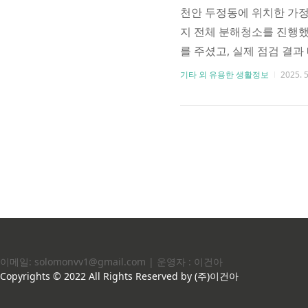
천안 두정동에 위치한 가정
지 전체 분해청소를 진행했
를 주셨고, 실제 점검 결
과정, 그리고 작업 후 변
기타 외 유용한 생활정보
2025. 5
AF18M7970BF 벽걸
컨도 내부 냉각핀, 송풍팬,
B..
이메일: solomonvv1@gmail.com | 운영자 : 이건아
Copyrights © 2022 All Rights Reserved by (주)이건아