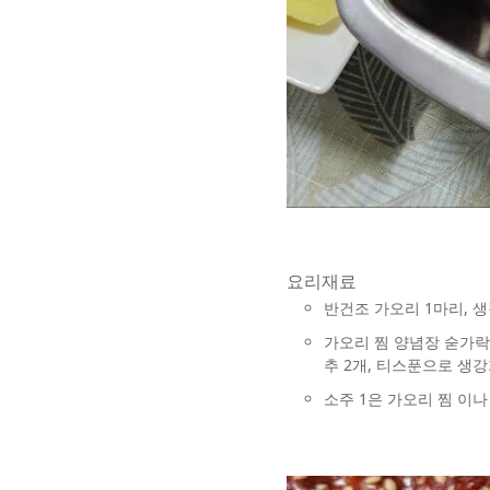
요리재료
반건조 가오리 1마리, 생강 한
가오리 찜 양념장 숟가락 기준
추 2개, 티스푼으로 생강
소주 1은 가오리 찜 이나