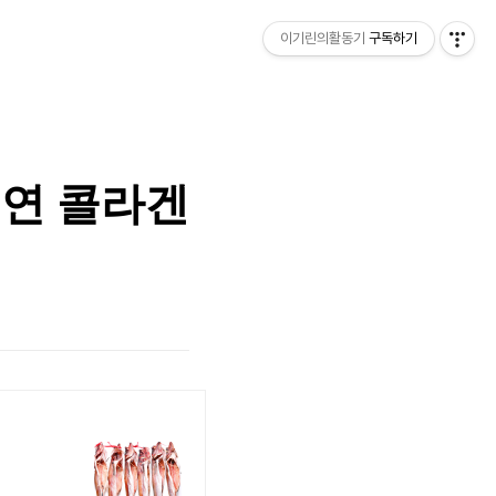
이기린의활동기
구독하기
천연 콜라겐