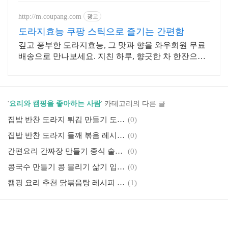
http://m.coupang.com
광고
도라지효능 쿠팡 스틱으로 즐기는 간편함
깊고 풍부한 도라지효능, 그 맛과 향을 와우회원 무료
배송으로 만나보세요. 지친 하루, 향긋한 차 한잔으로
여유를! 쿠팡에서 다양한 차를 발견하세요.
'
요리와 캠핑을 좋아하는 사람
' 카테고리의 다른 글
집밥 반찬 도라지 튀김 만들기 도라지 효능 칼로리 알아보기
(0)
집밥 반찬 도라지 들깨 볶음 레시피 도라지 칼로리 보관 효능 정리
(0)
간편요리 간짜장 만들기 중식 술안주 요리 레시피
(0)
콩국수 만들기 콩 불리기 삶기 입맛없을때 시원한 국물 레시피
(0)
캠핑 요리 추천 닭볶음탕 레시피 캠핑 글램핑 국물 요리 베스트 술안주
(1)