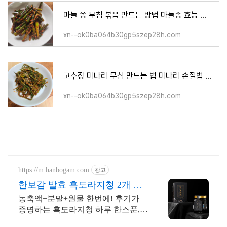
마늘 쫑 무침 볶음 만드는 방법 마늘종 효능 간단한 밑반찬 레시피
xn--ok0ba064b30gp5szep28h.com
고추장 미나리 무침 만드는 법 미나리 손질법 그리고 효능까지
xn--ok0ba064b30gp5szep28h.com
https://m.hanbogam.com
광고
한보감 발효 흑도라지청 2개 구
매시 흑마늘청 증정
농축액+분말+원물 한번에! 후기가
증명하는 흑도라지청 하루 한스푼,
물에 타실 필요없이 그냥 드세요