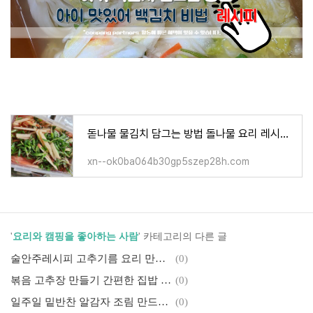
돋나물 물김치 담그는 방법 돌나물 요리 레시피 간편 반찬
xn--ok0ba064b30gp5szep28h.com
'
요리와 캠핑을 좋아하는 사람
' 카테고리의 다른 글
술안주레시피 고추기름 요리 만들기 효능 칼로리 보관 세탁
(0)
볶음 고추장 만들기 간편한 집밥 레시피 소고기 듬뿍 볶음 레시피
(0)
일주일 밑반찬 알감자 조림 만드는 법 효능 칼로리 제철 정리
(0)