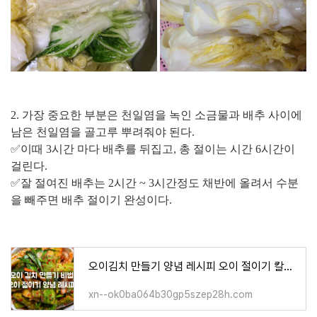
2. 가장 중요한 부분은 천일염을 녹인 소금물과 배추 사이에
남은 천일염을 골고루 뿌려줘야 된다.
✅이때 3시간 마다 배추를 뒤집고, 총 절이는 시간 6시간이
걸린다.
✅잘 절여진 배추는 2시간 ~ 3시간정도 채반에 올려서 수분
을 빼주면 배추 절이기 완성이다.
오이김치 만들기 양념 레시피 오이 절이기 칼로리 효능 총정리
xn--ok0ba064b30gp5szep28h.com