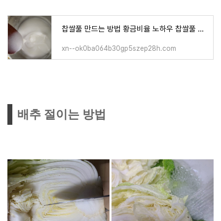
찹쌀풀 만드는 방법 황금비율 노하우 찹쌀풀 대신 밥 넣고 풀 만들기
xn--ok0ba064b30gp5szep28h.com
배추 절이는 방법