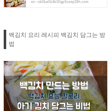
xn--ok0ba064b30gp5szep28h.com
백김치 요리 레시피 백김치 담그는 방
법