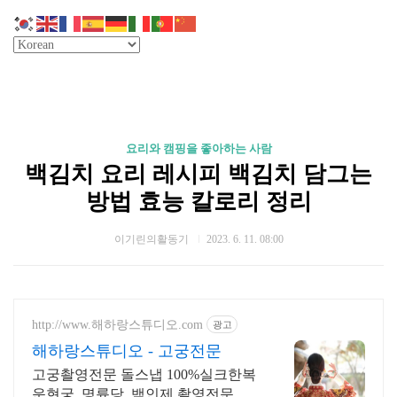
요리와 캠핑을 좋아하는 사람
백김치 요리 레시피 백김치 담그는
방법 효능 칼로리 정리
이기린의활동기
2023. 6. 11. 08:00
http://www.해하랑스튜디오.com
광고
해하랑스튜디오 - 고궁전문
고궁촬영전문 돌스냅 100%실크한복
운현궁, 명륜당, 백인제 촬영전문 가