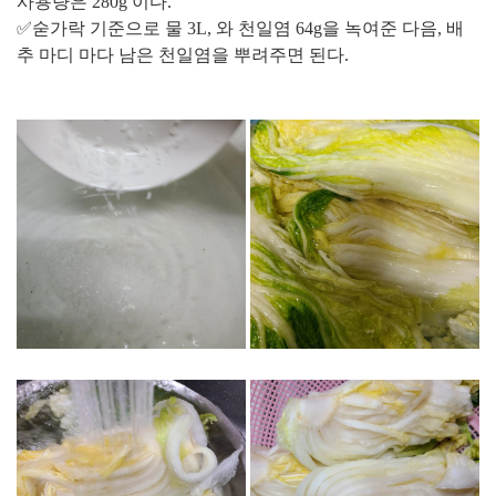
사용량은 280g 이다.
✅숟가락 기준으로 물 3L, 와 천일염 64g을 녹여준 다음, 배
추 마디 마다 남은 천일염을 뿌려주면 된다.